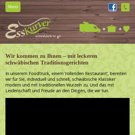
Menü
Home
Über uns
Speisen & Getränke
Wir kommen zu Ihnen – mit leckeren
Catering
schwäbischen Traditionsgerichten
Aktuelles
In unserem Foodtruck, einem ‘rollenden Restaurant’, bereiten
wir für Sie, individuell und schnell, schwäbische Klassiker
Kontakt
modern und mit traditionellen Wurzeln zu. Und das mit
Leidenschaft und Freude an den Dingen, die wir tun.
Feedback
Impressum
Datenschutz