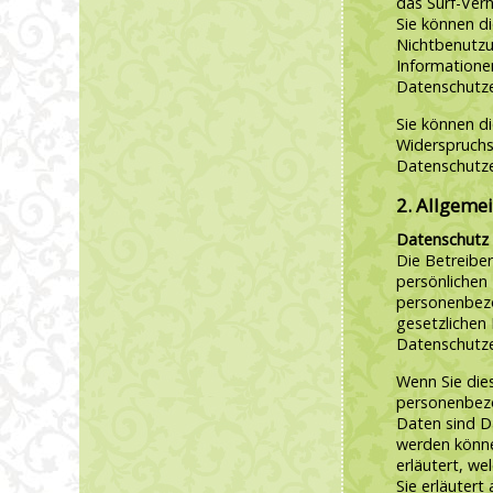
das Surf-Verh
Sie können di
Nichtbenutzu
Informationen
Datenschutze
Sie können d
Widerspruchs
Datenschutze
2. Allgeme
Datenschutz
Die Betreiber
persönlichen 
personenbezo
gesetzlichen
Datenschutze
Wenn Sie die
personenbez
Daten sind Da
werden könne
erläutert, we
Sie erläuter