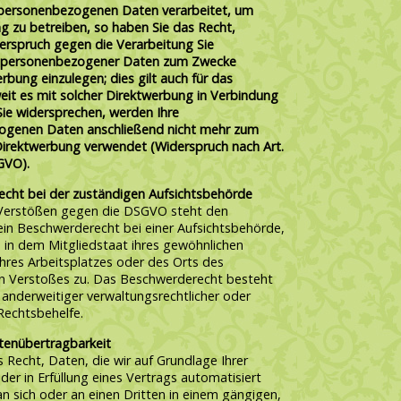
personenbezogenen Daten verarbeitet, um
g zu betreiben, so haben Sie das Recht,
derspruch gegen die Verarbeitung Sie
r personenbezogener Daten zum Zwecke
rbung einzulegen; dies gilt auch für das
weit es mit solcher Direktwerbung in Verbindung
Sie widersprechen, werden Ihre
ogenen Daten anschließend nicht mehr zum
irektwerbung verwendet (Widerspruch nach Art.
GVO).
cht bei der zuständigen Aufsichtsbehörde
 Verstößen gegen die DSGVO steht den
ein Beschwerderecht bei einer Aufsichtsbehörde,
 in dem Mitgliedstaat ihres gewöhnlichen
ihres Arbeitsplatzes oder des Orts des
 Verstoßes zu. Das Beschwerderecht besteht
anderweitiger verwaltungsrechtlicher oder
 Rechtsbehelfe.
tenübertragbarkeit
 Recht, Daten, die wir auf Grundlage Ihrer
oder in Erfüllung eines Vertrags automatisiert
an sich oder an einen Dritten in einem gängigen,