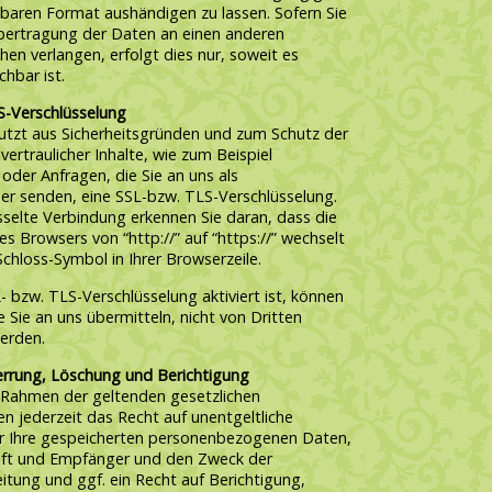
baren Format aushändigen zu lassen. Sofern Sie
Übertragung der Daten an einen anderen
hen verlangen, erfolgt dies nur, soweit es
hbar ist.
S-Verschlüsselung
nutzt aus Sicherheitsgründen und zum Schutz der
ertraulicher Inhalte, wie zum Beispiel
oder Anfragen, die Sie an uns als
ber senden, eine SSL-bzw. TLS-Verschlüsselung.
sselte Verbindung erkennen Sie daran, dass die
es Browsers von “http://” auf “https://” wechselt
chloss-Symbol in Ihrer Browserzeile.
 bzw. TLS-Verschlüsselung aktiviert ist, können
e Sie an uns übermitteln, nicht von Dritten
erden.
errung, Löschung und Berichtigung
 Rahmen der geltenden gesetzlichen
 jederzeit das Recht auf unentgeltliche
r Ihre gespeicherten personenbezogenen Daten,
ft und Empfänger und den Zweck der
itung und ggf. ein Recht auf Berichtigung,