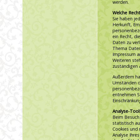
werden.
Welche Recht
Sie haben jed
Herkunft, Em
personenbezo
ein Recht, di
Daten zu ver
Thema Datens
Impressum a
Weiteren ste
zuständigen 
Außerdem hab
Umständen di
personenbezo
entnehmen Si
Einschränkun
Analyse-Tool
Beim Besuch 
statistisch 
Cookies und
Analyse Ihres