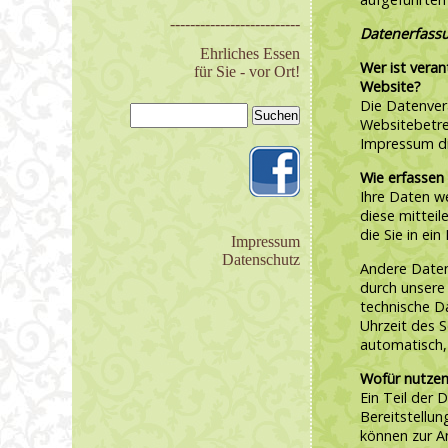
--------------------------
Datenerfassu
Ehrliches Essen
Wer ist veran
für Sie - vor Ort!
Website?
Die Datenver
Websitebetre
Impressum d
Wie erfassen 
Ihre Daten w
diese mitteil
die Sie in ei
Impressum
Datenschutz
Andere Date
durch unsere 
technische D
Uhrzeit des S
automatisch,
Wofür nutzen
Ein Teil der 
Bereitstellu
können zur A