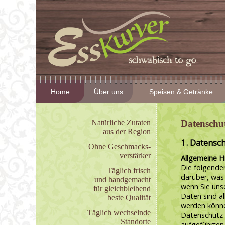
Home
Über uns
Speisen & Getränke
Natürliche Zutaten
Datenschu
aus der Region
1. Datensch
Ohne Geschmacks-
verstärker
Allgemeine H
Die folgende
Täglich frisch
darüber, was
und handgemacht
wenn Sie uns
für gleichbleibend
Daten sind al
beste Qualität
werden könne
Täglich wechselnde
Datenschutz 
Standorte
aufgeführten