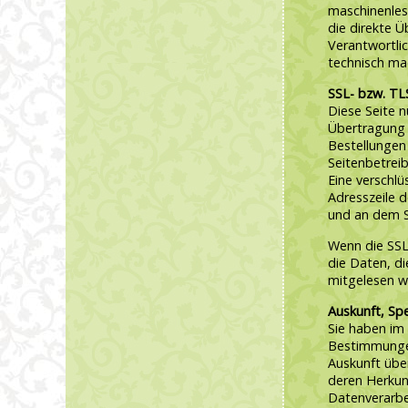
maschinenles
die direkte 
Verantwortlic
technisch mac
SSL- bzw. TL
Diese Seite 
Übertragung v
Bestellungen 
Seitenbetrei
Eine verschlü
Adresszeile d
und an dem S
Wenn die SSL-
die Daten, di
mitgelesen w
Auskunft, Sp
Sie haben im
Bestimmungen
Auskunft übe
deren Herkun
Datenverarbe