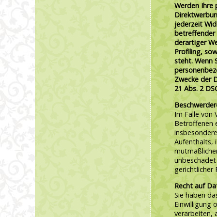
Werden Ihre 
Direktwerbun
jederzeit Wi
betreffende
derartiger We
Profiling, so
steht. Wenn 
personenbez
Zwecke der D
21 Abs. 2 DS
Beschwerdere
Im Falle von
Betroffenen 
insbesondere
Aufenthalts, 
mutmaßlichen
unbeschadet 
gerichtlicher
Recht auf Da
Sie haben das
Einwilligung 
verarbeiten, 