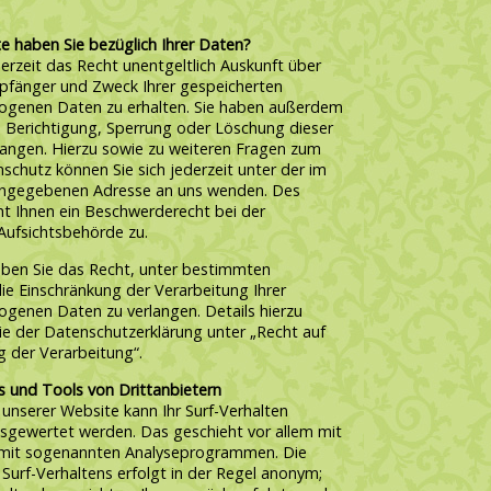
e haben Sie bezüglich Ihrer Daten?
erzeit das Recht unentgeltlich Auskunft über
pfänger und Zweck Ihrer gespeicherten
genen Daten zu erhalten. Sie haben außerdem
e Berichtigung, Sperrung oder Löschung dieser
langen. Hierzu sowie zu weiteren Fragen zum
chutz können Sie sich jederzeit unter der im
ngegebenen Adresse an uns wenden. Des
ht Ihnen ein Beschwerderecht bei der
Aufsichtsbehörde zu.
en Sie das Recht, unter bestimmten
e Einschränkung der Verarbeitung Ihrer
genen Daten zu verlangen. Details hierzu
e der Datenschutzerklärung unter „Recht auf
g der Verarbeitung“.
s und Tools von Drittanbietern
unserer Website kann Ihr Surf-Verhalten
ausgewertet werden. Das geschieht vor allem mit
 mit sogenannten Analyseprogrammen. Die
 Surf-Verhaltens erfolgt in der Regel anonym;