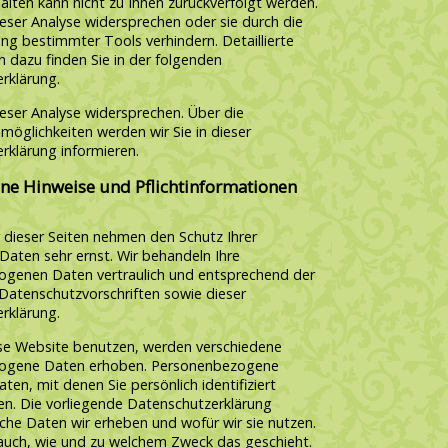
alten kann nicht zu Ihnen zurückverfolgt werden.
eser Analyse widersprechen oder sie durch die
ng bestimmter Tools verhindern. Detaillierte
 dazu finden Sie in der folgenden
rklärung.
ieser Analyse widersprechen. Über die
möglichkeiten werden wir Sie in dieser
rklärung informieren.
ine Hinweise und Pflichtinformationen
 dieser Seiten nehmen den Schutz Ihrer
Daten sehr ernst. Wir behandeln Ihre
genen Daten vertraulich und entsprechend der
 Datenschutzvorschriften sowie dieser
rklärung.
se Website benutzen, werden verschiedene
ogene Daten erhoben. Personenbezogene
ten, mit denen Sie persönlich identifiziert
n. Die vorliegende Datenschutzerklärung
lche Daten wir erheben und wofür wir sie nutzen.
t auch, wie und zu welchem Zweck das geschieht.