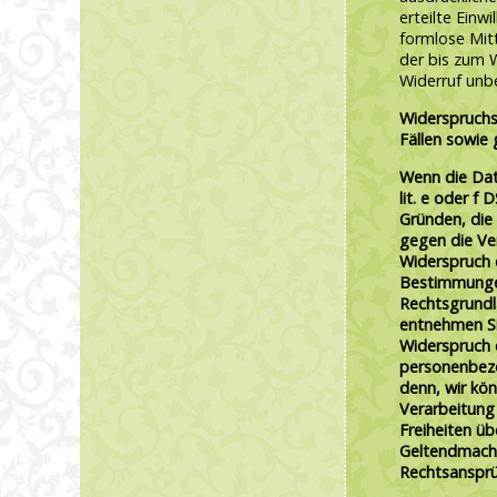
erteilte Einwi
formlose Mitt
der bis zum 
Widerruf unbe
Widerspruchs
Fällen sowie
Wenn die Dat
lit. e oder f
Gründen, die 
gegen die Ve
Widerspruch e
Bestimmungen
Rechtsgrundl
entnehmen Si
Widerspruch 
personenbezo
denn, wir kö
Verarbeitung 
Freiheiten ü
Geltendmach
Rechtsansprü