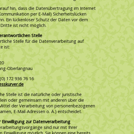
arauf hin, dass die Datenübertragung im Internet
 Kommunikation per E-Mail) Sicherheitslücken
nn. Ein lückenloser Schutz der Daten vor dem
Dritte ist nicht möglich.
erantwortlichen Stelle
tliche Stelle für die Datenverarbeitung auf
e ist:
20
ang-Oberlangnau
(0) 172 936 76 16
esskurver.de
e Stelle ist die natürliche oder juristische
allein oder gemeinsam mit anderen über die
ittel der Verarbeitung von personenbezogenen
amen, E-Mail-Adressen o. Ä.) entscheidet.
r Einwilligung zur Datenverarbeitung
erarbeitungsvorgänge sind nur mit Ihrer
n Einwilligung möglich. Sie können eine bereits