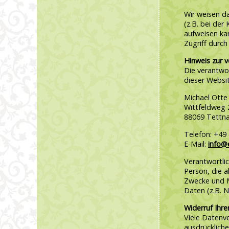
Wir weisen d
(z.B. bei der
aufweisen ka
Zugriff durch 
Hinweis zur v
Die verantwor
dieser Websit
Michael Otte
Wittfeldweg 
88069 Tettn
Telefon: +49 
E-Mail:
info@
Verantwortlich
Person, die 
Zwecke und M
Daten (z.B. N
Widerruf Ihre
Viele Datenv
ausdrückliche